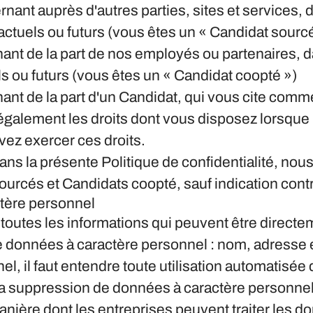
nant auprès d'autres parties, sites et services,
 actuels ou futurs (vous êtes un « Candidat sourc
t de la part de nos employés ou partenaires, dan
s ou futurs (vous êtes un « Candidat coopté »)
t de la part d'un Candidat, qui vous cite comme 
t également les droits dont vous disposez lorsqu
vez exercer ces droits.
ans la présente Politique de confidentialité, no
urcés et Candidats coopté, sauf indication contr
ctère personnel
outes les informations qui peuvent être directe
 données à caractère personnel : nom, adresse e
l, il faut entendre toute utilisation automatisée
 et la suppression de données à caractère personnel
anière dont les entreprises peuvent traiter les 