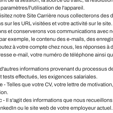
nt de la session, la source du trafic, la résoluti
aramètres/l'utilisation de l'appareil.
visitez notre Site Carrière nous collecterons des
 sur les URL visitées et votre activité sur le site.
ons et conserverons vos communications avec nou
 par exemple, le contenu des e-mails, des enreg
outez à votre compte chez nous, les réponses à 
dresse e-mail, votre numéro de téléphone ainsi q
t d'autres informations provenant du processus 
 tests effectués, les exigences salariales.
re
- Telles que votre CV, votre lettre de motivati
ion.
c
- Il s'agit des informations que nous recueillons
inkedIn ou le site web de votre employeur actuel.