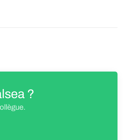
alsea ?
ollègue.